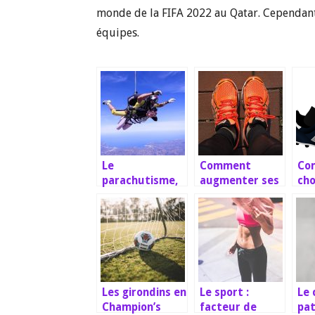
monde de la FIFA 2022 au Qatar. Cependant,
équipes.
Le
Comment
Co
parachutisme,
augmenter ses
cho
pourquoi faire
performances
ch
ce genre de
en course à
foo
sport extrême
pied?
?
Les girondins en
Le sport :
Le 
Champion’s
facteur de
pat