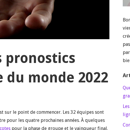
Bon
vie
cré
pas
par
 pronostics
bie
e du monde 2022
Ar
Que
gra
Les
t sur le point de commencer. Les 32 équipes sont
lig
tre pour les quatre prochaines années. À quelques
Con
 cotes
pour la phase de groupe et le vainqueur final.