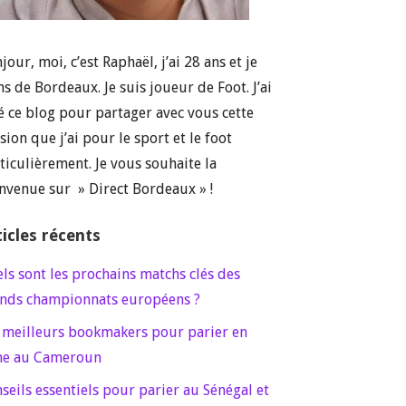
jour, moi, c’est Raphaël, j’ai 28 ans et je
ns de Bordeaux. Je suis joueur de Foot. J’ai
é ce blog pour partager avec vous cette
sion que j’ai pour le sport et le foot
ticulièrement. Je vous souhaite la
nvenue sur » Direct Bordeaux » !
ticles récents
ls sont les prochains matchs clés des
nds championnats européens ?
 meilleurs bookmakers pour parier en
ne au Cameroun
seils essentiels pour parier au Sénégal et