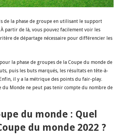
ls de la phase de groupe en utilisant le support
À partir de là, vous pouvez facilement voir les
critère de départage nécessaire pour différencier les
ge pour la phase de groupes de la Coupe du monde de
buts, puis les buts marqués, les résultats en tête-à-
 Enfin, il y a la métrique des points du fair-play.
pe du Monde ne peut pas tenir compte du nombre de
Coupe du monde : Quel
 Coupe du monde 2022 ?