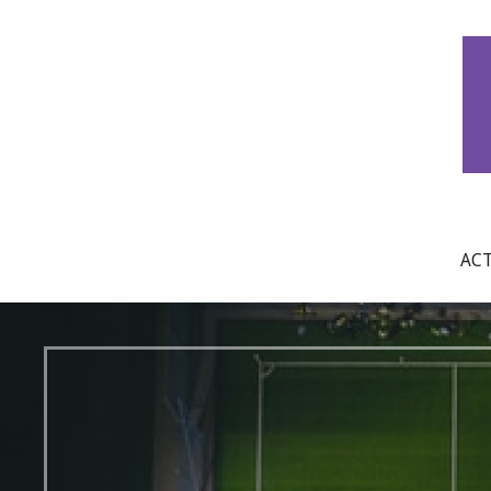
Passer
au
contenu
Directbordeaux
ACT