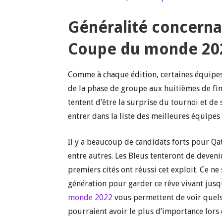
Généralité concernan
Coupe du monde 20
Comme à chaque édition, certaines équipes
de la phase de groupe aux huitièmes de fin
tentent d’être la surprise du tournoi et d
entrer dans la liste des meilleures équipe
Il y a beaucoup de candidats forts pour Qat
entre autres. Les Bleus tenteront de deveni
premiers cités ont réussi cet exploit. Ce ne
génération pour garder ce rêve vivant jusq
monde 2022
vous permettent de voir quels
pourraient avoir le plus d’importance lors 