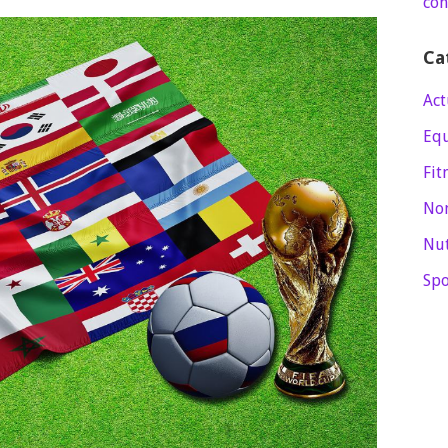
con
Ca
Act
Eq
Fit
Non
Nut
Spo