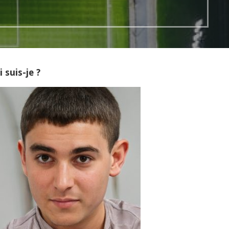
 suis-je ?