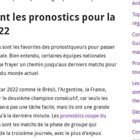
évi
t les pronostics pour la
Top
rég
22
Com
Gui
 sont les favorites des pronostiqueurs pour passer
max
ale. Bien entendu, certaines équipes nationales
Pro
e se frayer un chemin jusqu’aux derniers matchs pour
tou
s du monde actuel.
Les
ar 2022 comme le Brésil, l’Argentine, la France,
som
r le deuxième champion consécutif, car seuls les
the
 sera pas une tâche facile, mais ils ont une grande
Déc
u’à la dernière minute. Les
pronostics coupe du
spo
 sont les matchs de la phase de groupe qui
Com
de la troisième journée, avec le plus d’enjeux.