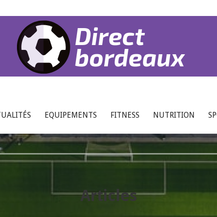
UALITÉS
EQUIPEMENTS
FITNESS
NUTRITION
S
Articles