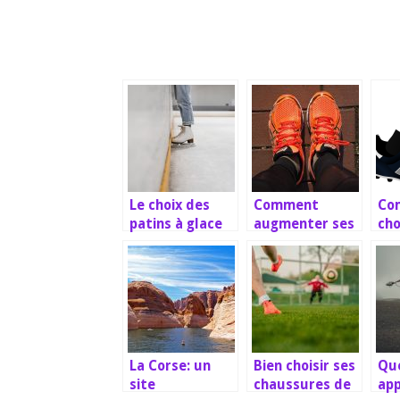
Le choix des
Comment
Co
patins à glace
augmenter ses
cho
pour
performances
ch
débutants
en course à
foo
pied?
La Corse: un
Bien choisir ses
Que
site
chaussures de
app