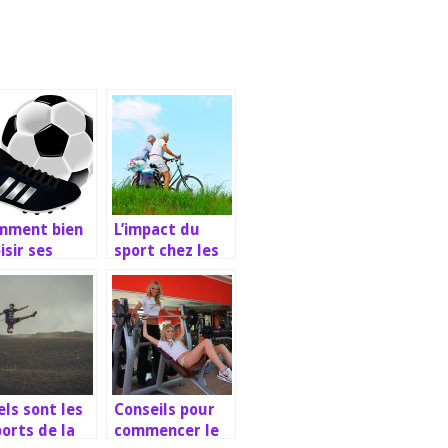
mment bien
L’impact du
isir ses
sport chez les
aussures de
personnes
tball?
âgées
ls sont les
Conseils pour
orts de la
commencer le