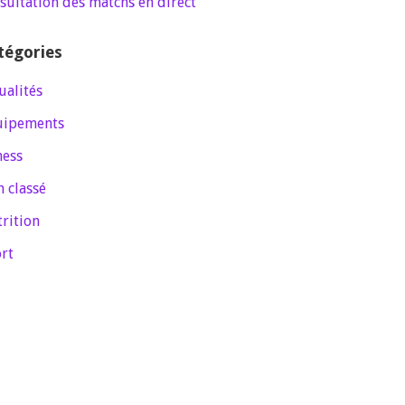
sultation des matchs en direct
tégories
ualités
uipements
ness
 classé
rition
rt