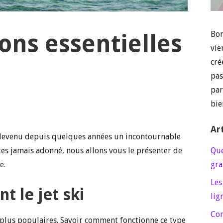
Bon
ons essentielles
vie
cré
pas
par
bie
Ar
st devenu depuis quelques années un incontournable
êtes jamais adonné, nous allons vous le présenter de
Que
e.
gra
Les
t le jet ski
lig
Con
s plus populaires. Savoir comment fonctionne ce type