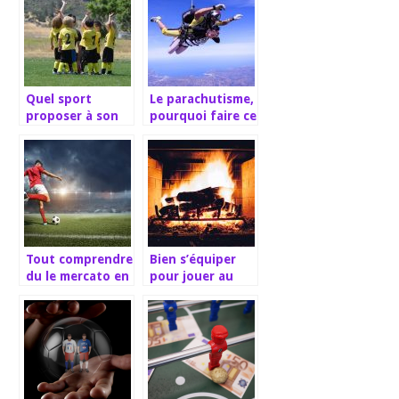
terrain!
Quel sport
Le parachutisme,
proposer à son
pourquoi faire ce
enfant ?
genre de sport
extrême ?
Tout comprendre
Bien s’équiper
du le mercato en
pour jouer au
football
foot en hiver