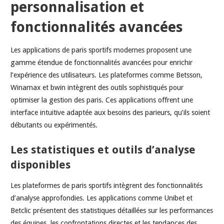
personnalisation et
fonctionnalités avancées
Les applications de paris sportifs modernes proposent une
gamme étendue de fonctionnalités avancées pour enrichir
l’expérience des utilisateurs. Les plateformes comme Betsson,
Winamax et bwin intègrent des outils sophistiqués pour
optimiser la gestion des paris. Ces applications offrent une
interface intuitive adaptée aux besoins des parieurs, qu’ils soient
débutants ou expérimentés.
Les statistiques et outils d’analyse
disponibles
Les plateformes de paris sportifs intègrent des fonctionnalités
d’analyse approfondies. Les applications comme Unibet et
Betclic présentent des statistiques détaillées sur les performances
des équipes, les confrontations directes et les tendances des