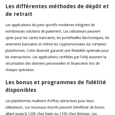
Les différentes méthodes de dépôt et
de retrait
Les applications de paris sportifs modernes intègrent de
nombreuses solutions de paiement. Les utilisateurs peuvent
opter pour les cartes bancaires, les portefeuilles électroniques, les
virements bancaires et même les cryptomonnaies sur certaines
plateformes. Cette diversité garantit une flexibilité optimale pour
les transactions. Les applications certifiées par l’ANJ assurent la
sécurisation des données personnelles et financières lors de
chaque opération.
Les bonus et programmes de fidélité
disponibles
Les plateformes rivalisent d’offres attractives pour leurs
utilisateurs. Les nouveaux inscrits peuvent bénéficier de bonus
allant jusqu’à 120€ chez bwin ou 110€ chez Betsson. Les