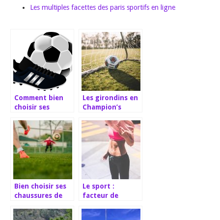
Les multiples facettes des paris sportifs en ligne
Comment bien
Les girondins en
choisir ses
Champion’s
chaussures de
League sur FIFA
football?
20 !
Bien choisir ses
Le sport :
chaussures de
facteur de
football avant
développement
d’aller sur le
personnel