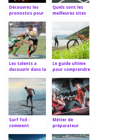
Découvrez les
Quels sont les
pronostics pour
meilleures sites
la Coupe du
de paris sportifs
monde 2022
?
Les talents a
Le guide ultime
decouvrir dans la
pour comprendre
Pro D2 de rugby
les avantages du
VTT 29 pouces
Surf foil :
Métier de
comment
préparateur
maîtriser la
physique :
technique du
quelles missions