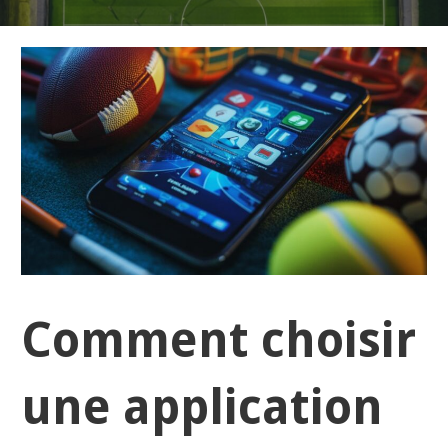
Comment choisir
une application