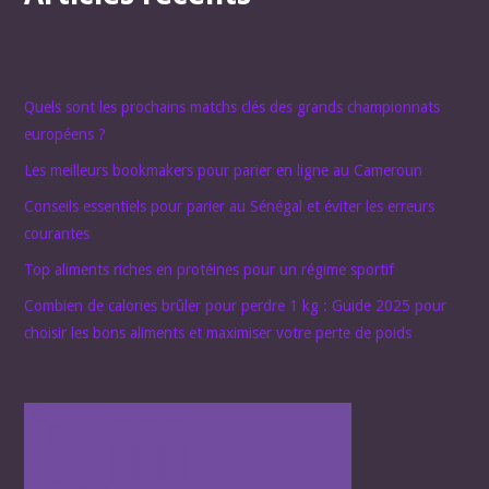
Quels sont les prochains matchs clés des grands championnats
européens ?
Les meilleurs bookmakers pour parier en ligne au Cameroun
Conseils essentiels pour parier au Sénégal et éviter les erreurs
courantes
Top aliments riches en protéines pour un régime sportif
Combien de calories brûler pour perdre 1 kg : Guide 2025 pour
choisir les bons aliments et maximiser votre perte de poids