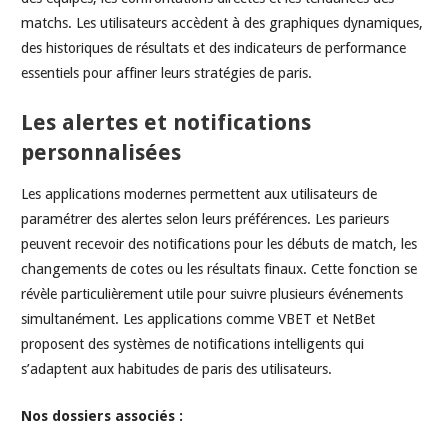
matchs. Les utilisateurs accèdent à des graphiques dynamiques,
des historiques de résultats et des indicateurs de performance
essentiels pour affiner leurs stratégies de paris.
Les alertes et notifications
personnalisées
Les applications modernes permettent aux utilisateurs de
paramétrer des alertes selon leurs préférences. Les parieurs
peuvent recevoir des notifications pour les débuts de match, les
changements de cotes ou les résultats finaux. Cette fonction se
révèle particulièrement utile pour suivre plusieurs événements
simultanément. Les applications comme VBET et NetBet
proposent des systèmes de notifications intelligents qui
s’adaptent aux habitudes de paris des utilisateurs.
Nos dossiers associés :