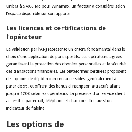
Unibet à 540.6 Mo pour Winamax, un facteur à considérer selon
l’espace disponible sur son appareil.
Les licences et certifications de
l’opérateur
La validation par l’ANJ représente un critère fondamental dans le
choix d’une application de paris sportifs. Les opérateurs agréés
garantissent la protection des données personnelles et la sécurité
des transactions financières. Les plateformes certifiées proposent
des options de dépôt minimum accessibles, généralement à
partir de 5€, et offrent des bonus d’inscription attractifs allant
jusqu’à 120€ selon les opérateurs. La présence d’un service client
accessible par email, téléphone et chat constitue aussi un
indicateur de fiabilité.
Les options de