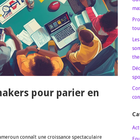
max
Pro
tou
Les
som
the
Déc
spo
Com
akers pour parier en
con
Ca
Act
Cameroun connaît une croissance spectaculaire
Eq