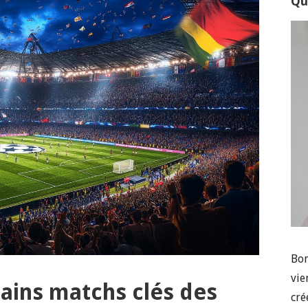
Qui
Bon
vie
hains matchs clés des
cré