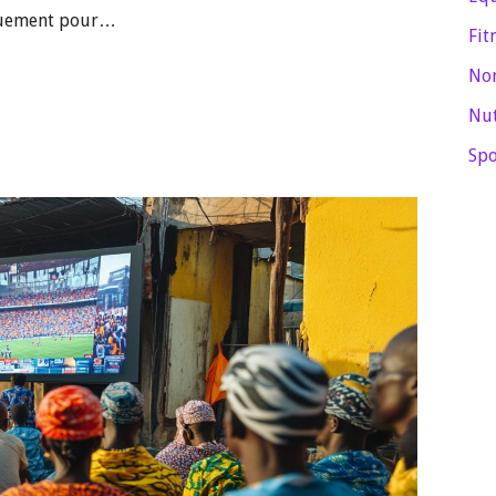
gouement pour…
Fit
Non
Nut
Spo