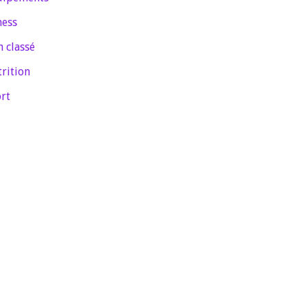
ness
 classé
rition
rt