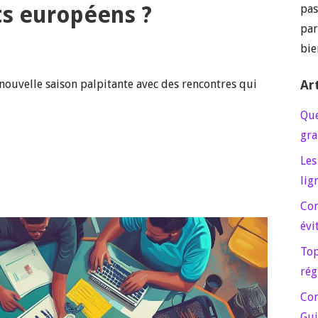
s européens ?
pas
par
bie
 nouvelle saison palpitante avec des rencontres qui
Ar
Que
gra
Les
lig
Con
évi
Top
rég
Com
Gui