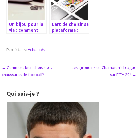
Un bijou pour la
L’art de choisir sa
vie : comment
plateforme :
choisir l’alliance
trouver le
pour la mariée ?
meilleur casino
en ligne
Publié dans :
Actualités
Navigation
← Comment bien choisir ses
Les girondins en Champion’s League
chaussures de football?
sur FIFA 20 ! →
de
l’article
Qui suis-je ?