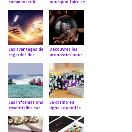
commencer le
pourquoi faire ce
fitness
genre de sport
extrême ?
Les avantages de
Découvrez les
regarder des
pronostics pour
matchs de foot
la Coupe du
en direct sur
monde 2022
Internet
Les informations
Le casino en
essentielles sur
ligne : quand le
le jet ski
virtuel defie les
limites du reel