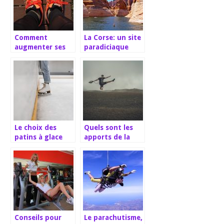
Comment
La Corse: un site
augmenter ses
paradiciaque
performances en
pour les
course à pied?
amoureux du
canyoning
Le choix des
Quels sont les
patins à glace
apports de la
pour débutants
testostérone
chez l’homme ?
Conseils pour
Le parachutisme,