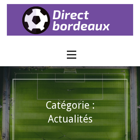
Passer
au
contenu
Directbordeaux
Catégorie :
Actualités