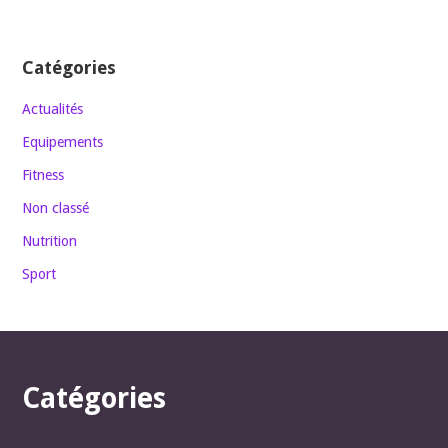
Catégories
Actualités
Equipements
Fitness
Non classé
Nutrition
Sport
Catégories