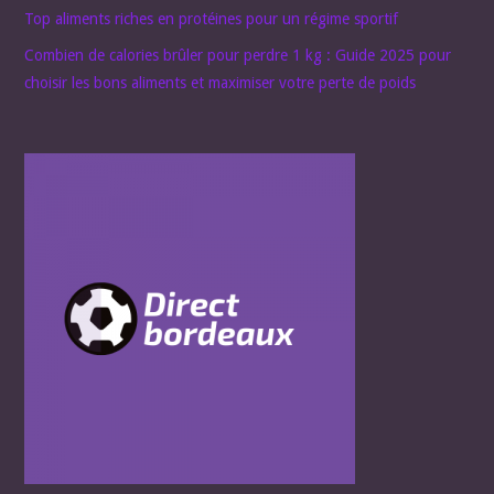
Top aliments riches en protéines pour un régime sportif
Combien de calories brûler pour perdre 1 kg : Guide 2025 pour
choisir les bons aliments et maximiser votre perte de poids