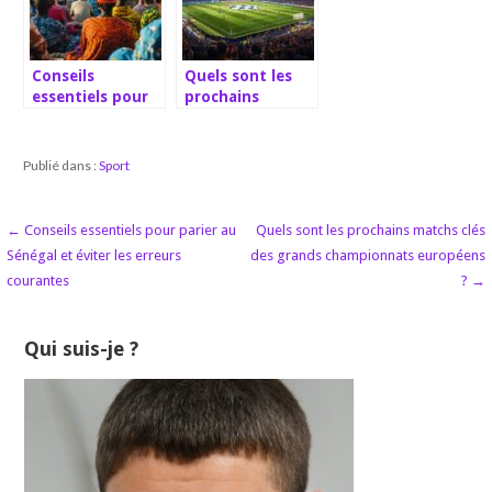
thermoludiques
Conseils
Quels sont les
essentiels pour
prochains
parier au Sénégal
matchs clés des
et éviter les
grands
erreurs
championnats
Publié dans :
Sport
courantes
européens ?
Navigation
← Conseils essentiels pour parier au
Quels sont les prochains matchs clés
Sénégal et éviter les erreurs
des grands championnats européens
de
courantes
? →
l’article
Qui suis-je ?