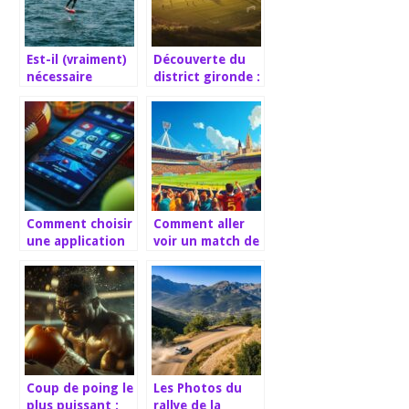
Est-il (vraiment)
Découverte du
nécessaire
district gironde :
d’investir sur un
Le mariage
foil en carbone ?
inattendu du
sport roi et des
vignobles
prestigieux
Comment choisir
Comment aller
une application
voir un match de
de paris sportifs
foot à Londres ?
adaptée à vos
besoins
Coup de poing le
Les Photos du
plus puissant :
rallye de la