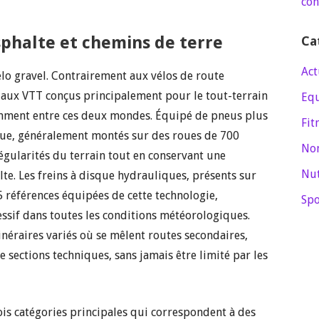
con
sphalte et chemins de terre
Ca
Act
lo gravel. Contrairement aux vélos de route
ou aux VTT conçus principalement pour le tout-terrain
Eq
gemment entre ces deux mondes. Équipé de pneus plus
Fit
ique, généralement montés sur des roues de 700
Non
régularités du terrain tout en conservant une
Nut
te. Les freins à disque hydrauliques, présents sur
 références équipées de cette technologie,
Spo
essif dans toutes les conditions météorologiques.
inéraires variés où se mêlent routes secondaires,
e sections techniques, sans jamais être limité par les
rois catégories principales qui correspondent à des