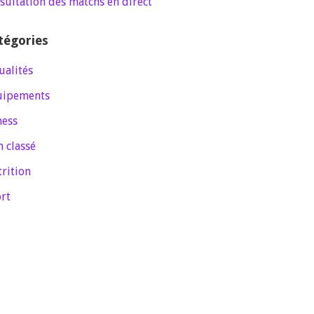
sultation des matchs en direct
tégories
ualités
uipements
ness
 classé
rition
rt