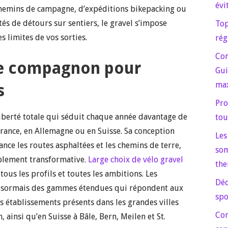
évi
chemins de campagne, d’expéditions bikepacking ou
s de détours sur sentiers, le gravel s’impose
Top
 limites de vos sorties.
rég
Com
tre compagnon pour
Gui
max
s
Pro
liberté totale qui séduit chaque année davantage de
tou
 France, en Allemagne ou en Suisse. Sa conception
Les
ce les routes asphaltées et les chemins de terre,
som
ablement transformative.
Large choix de vélo gravel
the
tous les profils et toutes les ambitions. Les
Déc
désormais des gammes étendues qui répondent aux
spo
s établissements présents dans les grandes villes
Com
insi qu’en Suisse à Bâle, Bern, Meilen et St.