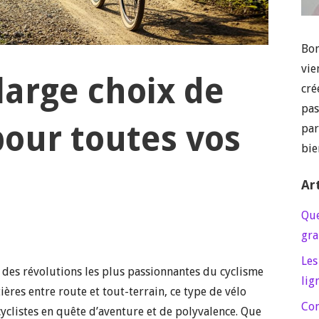
Bon
vie
 large choix de
cré
pas
pour toutes vos
par
bie
Ar
Que
gra
Les
e des révolutions les plus passionnantes du cyclisme
lig
res entre route et tout-terrain, ce type de vélo
Con
yclistes en quête d’aventure et de polyvalence. Que