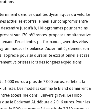
brations.
éterminant dans les qualités dynamiques du vélo. Le
s actuelles et offre le meilleur compromis entre
t descendre jusqu’à 8,1 kilogrammes pour certains
résent sur 170 références, propose une alternative
ntenant d’excellentes performances, avec des vélos
ogrammes sur la balance. L’acier fait également son
 apprécié pour sa durabilité exceptionnelle et ses
èrement valorisées lors des longues expéditions
e 1 000 euros à plus de 7 000 euros, reflétant la
x utilisés. Des modèles comme le Blend démarrent à
entrée accessible dans l’univers gravel. Le Hobo
s que le Backroad AL débute à 2 016 euros. Pour les
ues, le PDQ est proposé à partir de 2 319 euros, et