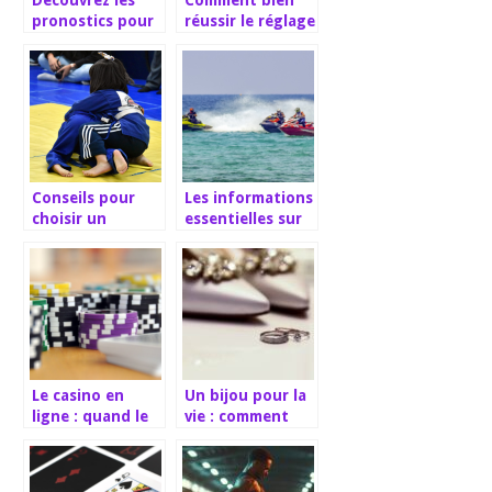
pronostics pour
réussir le réglage
la Coupe du
d’une corde à
monde 2022
sauter de
crossfit ?
Conseils pour
Les informations
choisir un
essentielles sur
meilleur tapis ou
le jet ski
tatami de judo
Le casino en
Un bijou pour la
ligne : quand le
vie : comment
virtuel defie les
choisir l’alliance
limites du reel
pour la mariée ?