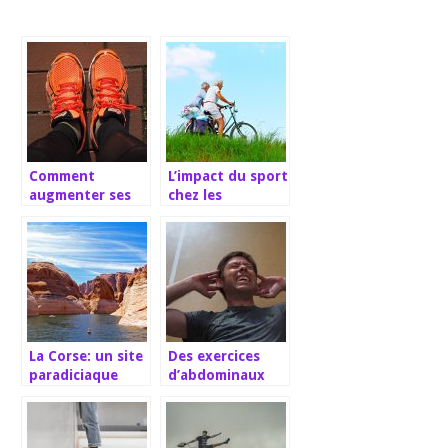
Comment
L’impact du sport
augmenter ses
chez les
performances en
personnes âgées
course à pied?
La Corse: un site
Des exercices
paradiciaque
d’abdominaux
pour les
plus simples avec
amoureux du
l’appareil de
canyoning
Weider Crunch