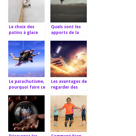
Trainer
Le choix des
Quels sont les
patins à glace
apports de la
pour débutants
testostérone
chez l’homme ?
Le parachutisme,
Les avantages de
pourquoi faire ce
regarder des
genre de sport
matchs de foot
extrême ?
en direct sur
Internet
Découvrez les
Comment bien