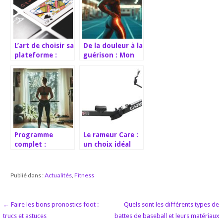
L’art de choisir sa
De la douleur à la
plateforme :
guérison : Mon
trouver le
expérience de la
meilleur casino
Tendinite du
en ligne
Moyen Fessier –
Symptômes,
Causes et
Solutions
Efficaces
Programme
Le rameur Care :
complet :
un choix idéal
sculptez votre
pour un
dos en 7
entraînement à
mouvements
domicile
Publié dans :
Actualités
,
Fitness
sans materiel
Navigation
← Faire les bons pronostics foot :
Quels sont les différents types de
trucs et astuces
battes de baseball et leurs matériaux