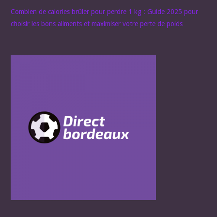
Combien de calories brûler pour perdre 1 kg : Guide 2025 pour
choisir les bons aliments et maximiser votre perte de poids