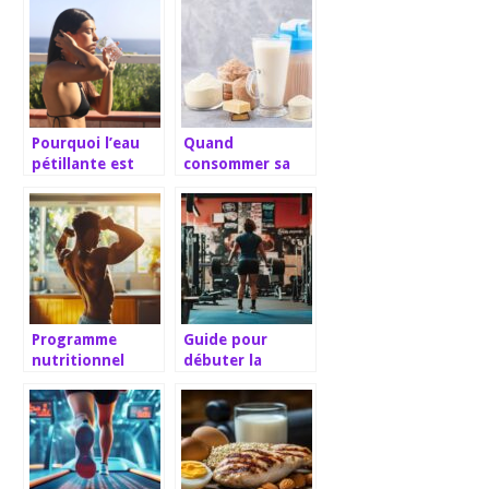
l’Arbalete ?
Pourquoi l’eau
Quand
pétillante est
consommer sa
idéale pour une
whey protéine
récupération
sur la journée ?
accrue après
l’effort
Programme
Guide pour
nutritionnel
débuter la
pour muscler vos
musculation :
triceps :
conseils et
solutions 100%
astuces sur les
maison
macronutriments
essentiels à
votre