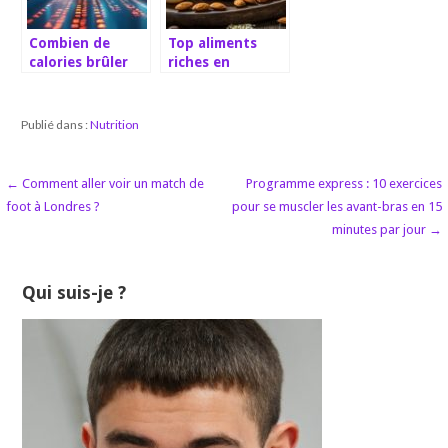
progression
Combien de
Top aliments
calories brûler
riches en
pour perdre 1 kg
protéines pour
: Guide 2025
un régime
pour choisir les
sportif
Publié dans :
Nutrition
bons aliments et
maximiser votre
perte de poids
Navigation
← Comment aller voir un match de
Programme express : 10 exercices
foot à Londres ?
pour se muscler les avant-bras en 15
de
minutes par jour →
l’article
Qui suis-je ?